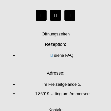
I
F
T
n
a
r
s
c
i
t
e
p
a
b
a
g
Öffnungszeiten
o
d
r
o
v
a
k
i
Rezeption:
m
s
o
siehe FAQ
r
Adresse:
Im Freizeitgelände 5,
86919 Utting am Ammersee
Kontakt